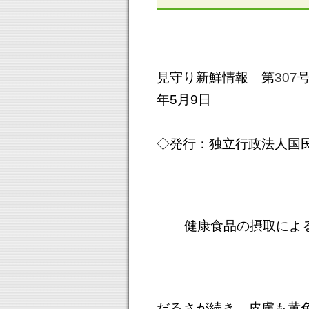
見守り新鮮情報 第
307
年5月9日
◇発行：独立行政法人国
健康食品の摂取による
だるさが続き、皮膚も黄