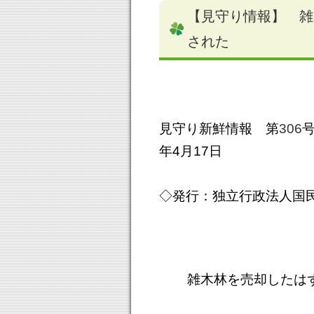
【見守り情報】 雑
された
見守り新鮮情報 第
306
年4月17日
◇発行：独立行政法人国
雑木林を売却したはず