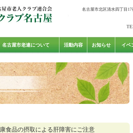
名古屋市北区清水四丁目17
TE
名古屋市老連について
活動内容
お知らせ
イベ
康食品の摂取による肝障害にご注意