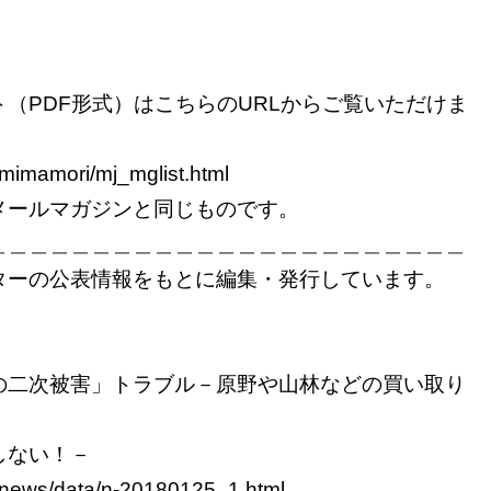
（PDF形式）はこちらのURLからご覧いただけま
/mimamori/mj_mglist.html
メールマガジンと同じものです。
＿＿＿＿＿＿＿＿＿＿＿＿＿＿＿＿＿＿＿＿＿＿＿
ターの公表情報をもとに編集・発行しています。
の二次被害」トラブル－原野や山林などの買い取り
しない！－
p/news/data/n-20180125_1.html