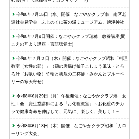
む会(お千代保稲荷～ナガシマリゾート)
令和8年7月15日（水）開催：なごやかクラブ南 南区老
連社会見学会 ふじのくに茶の湯ミュージアム、焼津神社
令和8年7月9日開催：なごやかクラブ瑞穂 教養講座(聞
こえの耳より講座・言語聴覚士)
令和8年７月２日（木）開催：なごやかクラブ昭和「料理
教室（女性の部）」（鶏の唐揚げ柚子こしょう風味・とろ
ろ汁（お吸い物）竹輪と胡瓜の二杯酢・みかんとブルーベ
リーの寒天寄せ）
令和8年6月29日（月）午後開催：なごやかクラブ港 女
性Ｌ会 資生堂講師による『お化粧教室』～お化粧のチカ
ラで健康寿命を伸ばして、元気に、楽しく、美しく！～
令和8年6月18日（木）開催：なごやかクラブ昭和「カロ
ーリング大会」