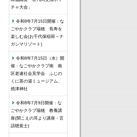
チャ大会」
令和8年7月15日開催：な
ごやかクラブ瑞穂 長寿を
楽しむ会(お千代保稲荷～ナ
ガシマリゾート)
令和8年7月15日（水）開
催：なごやかクラブ南 南
区老連社会見学会 ふじの
くに茶の湯ミュージアム、
焼津神社
令和8年7月9日開催：な
ごやかクラブ瑞穂 教養講
座(聞こえの耳より講座・言
語聴覚士)