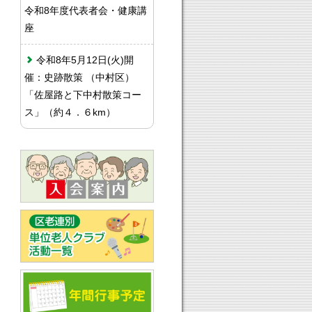
令和8年度代表者会・健康講
座
令和8年5月12日(火)開
催：史跡散策 （中村区）
「佐屋路と下中村散策コー
ス」（約４．６km）