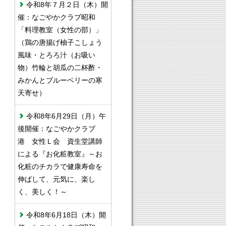
令和8年７月２日（木）開
催：なごやかクラブ昭和
「料理教室（女性の部）」
（鶏の唐揚げ柚子こしょう
風味・とろろ汁（お吸い
物）竹輪と胡瓜の二杯酢・
みかんとブルーベリーの寒
天寄せ）
令和8年6月29日（月）午
後開催：なごやかクラブ
港 女性Ｌ会 資生堂講師
による『お化粧教室』～お
化粧のチカラで健康寿命を
伸ばして、元気に、楽し
く、美しく！～
令和8年6月18日（木）開