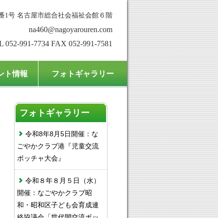
番1号 名古屋市総合社会福祉会館６階
na460@nagoyarouren.com
L 052-991-7734 FAX 052-991-7581
ント情報
フォトギャラリー
フォトギャラリー
令和8年8月5日開催：な
ごやかクラブ港『児童交流
ボッチャ大会』
令和８年８月５日（水）
開催：なごやかクラブ昭
和・昭和区子ども会育成連
絡協議会「世代間交流ボッ